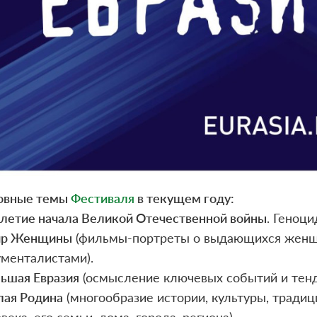
овные темы
Фестиваля
в текущем году:
-летие начала Великой Отечественной войны
. Геноци
р Женщины
(фильмы-портреты о выдающихся женщ
менталистами).
ьшая Евразия
(осмысление ключевых событий и тенд
ая Родина
(многообразие истории, культуры, традиц
века, его семьи, дома, города, региона).