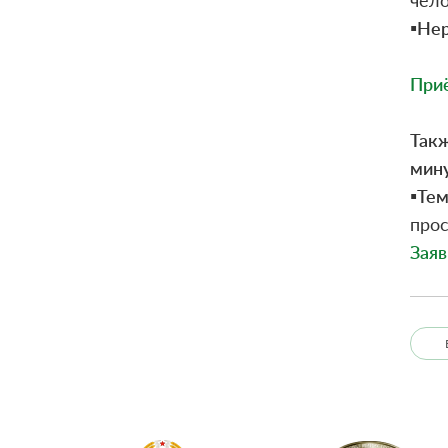
▪️
Нер
При
Такж
мину
▪️
Тем
прос
Заяв