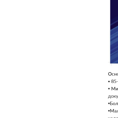
Осн
▪️
85
▪️
Ми
доку
▪️
Бол
▪️
Мал
чело