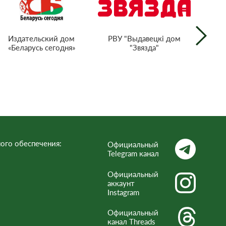
РВУ "Выдавецкі дом
Издательский дом
"Звязда"
«Беларусь сегодня»
г
тел
Респ
ого обеспечения:
Официальный
Telegram канал
Официальный
аккаунт
Instagram
Официальный
канал Threads