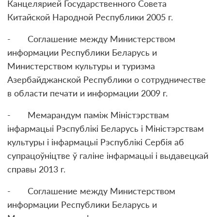
Канцелярией Государственного Совета
Китайской Народной Республики 2005 г.
- Соглашение между Министерством
информации Республики Беларусь и
Министерством культуры и туризма
Азербайджанской Республики о сотрудничестве
в области печати и информации 2009 г.
- Мемарандум памiж Мiнiстэрствам
iнфармацыi Рэспублiкi Беларусь i Мiнiстэрствам
культуры i iнфармацыi Рэспублiкi Сербiя аб
супрацоўнiцтве ў галiне iнфармацыi i выдавецкай
справы 2013 г.
- Соглашение между Министерством
информации Республики Беларусь и