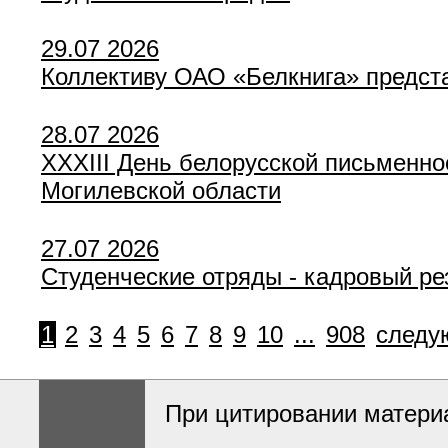
29.07 2026
Коллективу ОАО «Белкнига» предст
28.07 2026
XXXIII День белорусской письменнос
Могилевской области
27.07 2026
Студенческие отряды - кадровый ре
1
2
3
4
5
6
7
8
9
10
...
908
следу
При цитировании материа