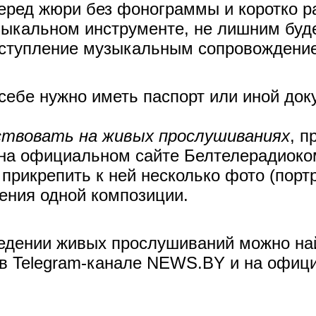
еред жюри без фонограммы и коротко рас
зыкальном инструменте, не лишним буде
ыступление музыкальным сопровождени
 себе нужно иметь паспорт или иной до
ствовать на живых прослушиваниях
, 
о на официальном сайте Белтелерадиок
 прикрепить к ней несколько фото (портр
ения одной композиции.
дении живых прослушиваний можно най
 в Telegram-канале NEWS.BY и на офиц