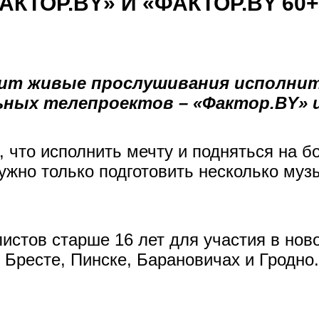
КТОР.BY» И «ФАКТОР.BY 60+
ит живые прослушивания исполнит
ных телепроектов – «Фактор.BY» и
 что исполнить мечту и подняться на 
Нужно только подготовить несколько му
стов старше 16 лет для участия в нов
 Бресте, Пинске, Барановичах и Гродн