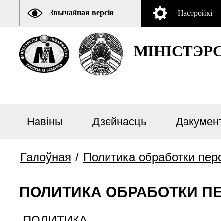
Звычайная версія
Настройкі
МІНІСТЭР
Навiны
Дзейнасць
Дакумен
Галоўная
/
Политика обработки пер
ПОЛИТИКА ОБРАБОТКИ П
ПОЛИТИКА