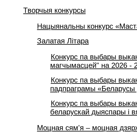
Творчыя конкурсы
Нацыянальны конкурс «Маста
Залатая Літара
Конкурс па выбары выка
магчымасцей" на 2026 - 
Конкурс па выбары выка
падпраграмы «Беларусы 
Конкурс па выбары выка
беларускай дыяспары і 
Моцная сям'я – моцная дзяр