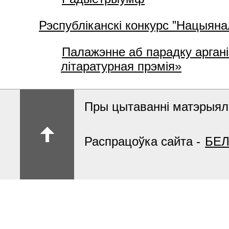
Рэспубліканскі конкурс ”Нацыяна
Палажэнне аб парадку аргані
літаратурная прэмія»
Пры цытаванні матэрыяла
Распрацоўка сайта -
БЕЛ