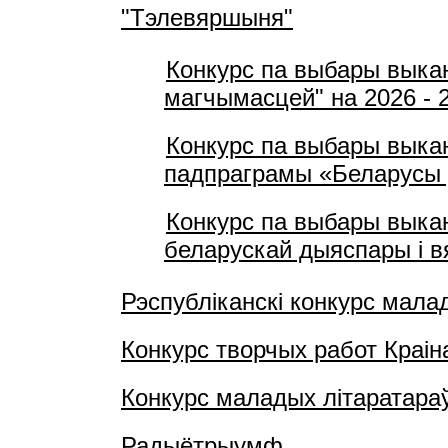
"Тэлевяршыня"
Конкурс па выбары выка
магчымасцей" на 2026 - 
Конкурс па выбары выка
падпраграмы «Беларусы 
Конкурс па выбары выка
беларускай дыяспары і 
Рэспубліканскі конкурс мал
Конкурс творчых работ Краін
Конкурс маладых літаратара
Радыётрыумф