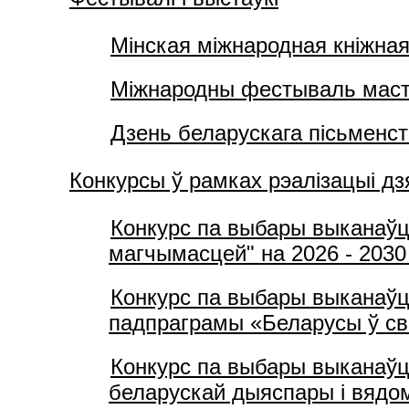
Мінская міжнародная кніжна
Міжнародны фестываль маста
Дзень беларускага пісьменс
Конкурсы ў рамках рэалізацыі д
Конкурс па выбары выканаў
магчымасцей" на 2026 - 2030
Конкурс па выбары выканаўц
падпраграмы «Беларусы ў с
Конкурс па выбары выканаўц
беларускай дыяспары і вядо