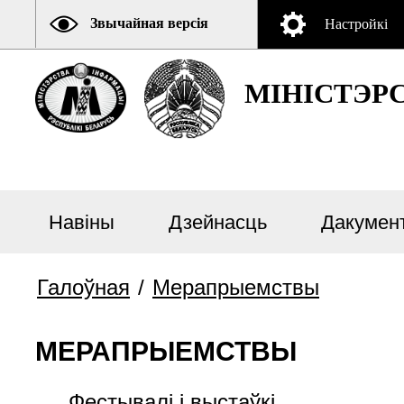
Звычайная версія
Настройкі
МІНІСТЭР
Навiны
Дзейнасць
Дакумен
Галоўная
/
Мерапрыемствы
МЕРАПРЫЕМСТВЫ
Фестывалі і выстаўкі