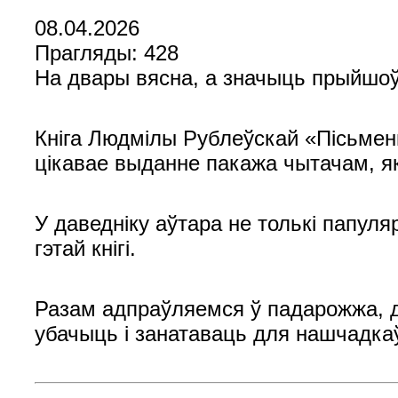
08.04.2026
Прагляды: 428
На двары вясна, а значыць прыйшоў
Кніга Людмілы Рублеўскай «Пісьменн
цікавае выданне пакажа чытачам, як
У даведніку аўтара не толькі папуляр
гэтай кнігі.
Разам адпраўляемся ў падарожжа, д
убачыць і занатаваць для нашчадкаў