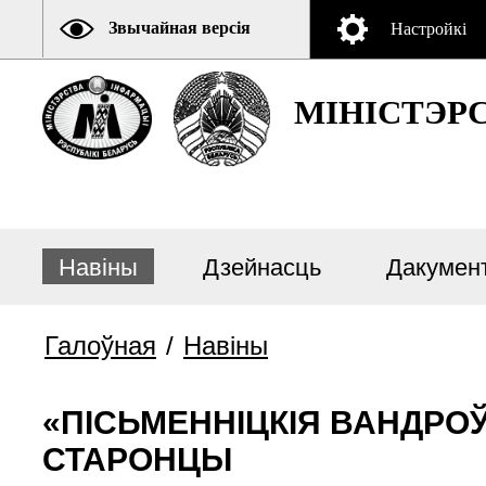
Звычайная версія
Настройкі
МІНІСТЭР
Навiны
Дзейнасць
Дакумен
Галоўная
/
Навiны
«ПІСЬМЕННІЦКІЯ ВАНДРО
СТАРОНЦЫ