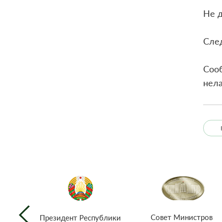
Не д
Сле
Сооб
нела
Совет Министров
Президент Республики