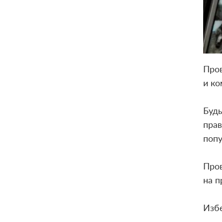
Пров
и к
Будь
прав
попу
Пров
на п
Изб