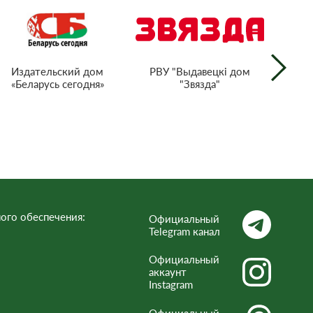
РВУ "Выдавецкі дом
Издательский дом
"Звязда"
«Беларусь сегодня»
г
тел
Респ
ого обеспечения:
Официальный
Telegram канал
Официальный
аккаунт
Instagram
Официальный