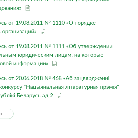
дования»
сь от 19.08.2011 № 1110 «О порядке
в организаций»
сь от 19.08.2011 № 1111 «Об утверждении
ельным юридическим лицам, на которые
совой информации»
ь от 20.06.2018 № 468 «Аб зацвярджэннi
конкурсу "Нацыянальная лiтаратурная прэмiя"
публiкi Беларусь ад 2
Я