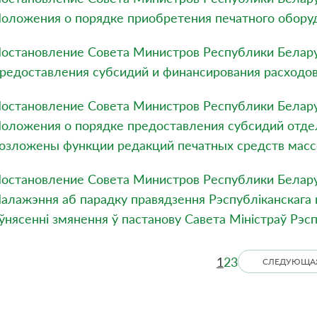
оложения о порядке приобретения печатного обору
остановление Совета Министров Республики Белару
редоставления субсидий и финансирования расходо
остановление Совета Министров Республики Белару
оложения о порядке предоставления субсидий отд
озложены функции редакций печатных средств мас
остановление Совета Министров Республики Беларус
алажэння аб парадку правядзення Рэспублiканскага 
 ўнясеннi змянення ў пастанову Савета Мiнiстраў Рэс
1
2
3
СЛЕДУЮЩА