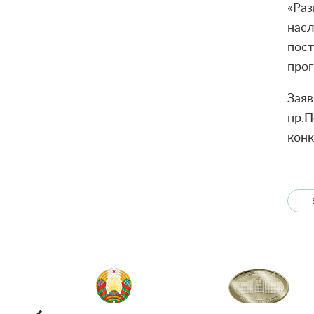
«Раз
насл
пост
прог
Заяв
пр.П
конк