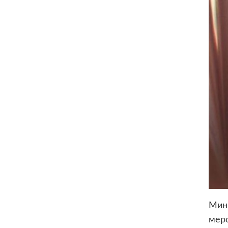
Мин
меро