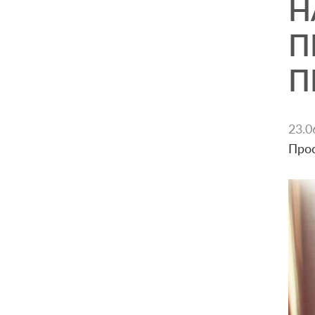
Н
П
П
23.0
Про