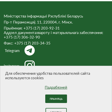
Міністэрства інфармацыі Рэспублікі Беларусь
Пр-т Пераможцаў, 11, 220004, г. Мінск.
Прыёмная: +375 (17) 203-92-31
Аддзел дакументазвароту і матэрыяльнага забеспячэння:
+375 (17) 306-32-90
Факс:
+375 (17) 203-34-35
Telegram
Instagram
Для обеспечения удобства пользователей сайта
используются cookies
Threads
Падрабязней
ПРЫНЯЦЬ
Пры цытаванні матэрыялаў спасылка на сайт абавязковая.
Распрацоўка сайта -
БЕЛТА