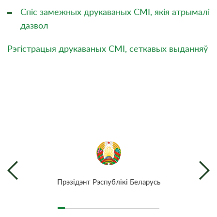
Спіс замежных друкаваных СМІ, якія атрымалі
дазвол
Рэгістрацыя друкаваных СМІ, сеткавых выданняў
Прэзiдэнт Рэспублiкi Беларусь