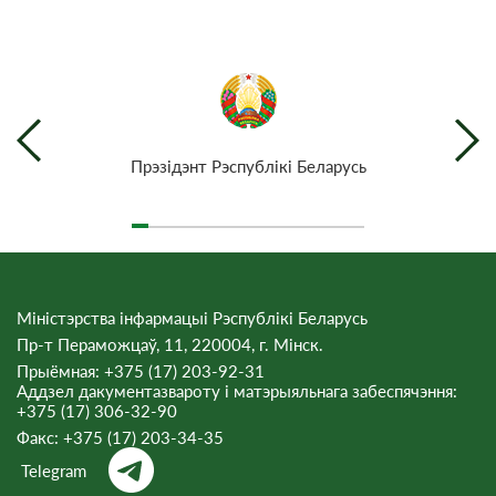
Прэзiдэнт Рэспублiкi Беларусь
Міністэрства інфармацыі Рэспублікі Беларусь
Пр-т Пераможцаў, 11, 220004, г. Мінск.
Прыёмная: +375 (17) 203-92-31
Аддзел дакументазвароту і матэрыяльнага забеспячэння:
+375 (17) 306-32-90
Факс:
+375 (17) 203-34-35
Telegram