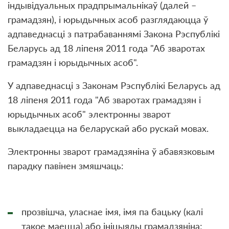
індывідуальных прадпрымальнікаў (далей –
грамадзян), і юрыдычных асоб разглядаюцца ў
адпаведнасці з патрабаваннямі Закона Рэспублікі
Беларусь ад 18 ліпеня 2011 года "Аб зваротах
грамадзян і юрыдычных асоб".
У адпаведнасці з Законам Рэспублікі Беларусь ад
18 ліпеня 2011 года "Аб зваротах грамадзян і
юрыдычных асоб" электронны зварот
выкладаецца на беларускай або рускай мовах.
Электронны зварот грамадзяніна ў абавязковым
парадку павінен змяшчаць:
прозвішча, уласнае імя, імя па бацьку (калі
такое маецца) або ініцыялы грамадзяніна;