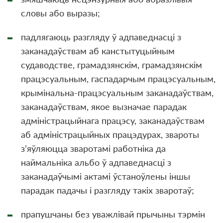
словы або выразы;
падлягаюць разгляду ў адпаведнасці з
заканадаўствам аб канстытуцыйным
судаводстве, грамадзянскім, грамадзянскiм
працэсуальным, гаспадарчым працэсуальным,
крымінальна-працэсуальным заканадаўствам,
заканадаўствам, якое вызначае парадак
адміністрацыйнага працэсу, заканадаўствам
аб адміністрацыйных працэдурах, звароты
з’яўляюцца зваротамі работніка да
наймальніка альбо ў адпаведнасці з
заканадаўчымі актамі ўстаноўлены iншы
парадак падачы і разгляду такіх зваротаў;
прапушчаны без уважлівай прычыны тэрмін