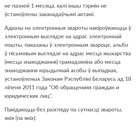
не пазней 1 месяца, калі іншы тэрмін не
ўстаноўлены заканадаўчымі актамі.
Адказы на электронныя звароты накіроўваюцца ў
электронным выглядзе на адрас электроннай
пошты, паказаны ў электронным звароце, альбо
ў пісьмовым выглядзе на адрас месца жыхарства
(месца знаходжання) грамадзяніна або месца
знаходжання юрыдычнай асобы ў выпадках,
устаноўленых Законам Рэспублікі Беларусь ад 18
лiпеня 2011 года "Об обращениях граждан и
юридических лиц".
Пакідаюцца без разгляду па сутнасці звароты,
якія (па якіх):