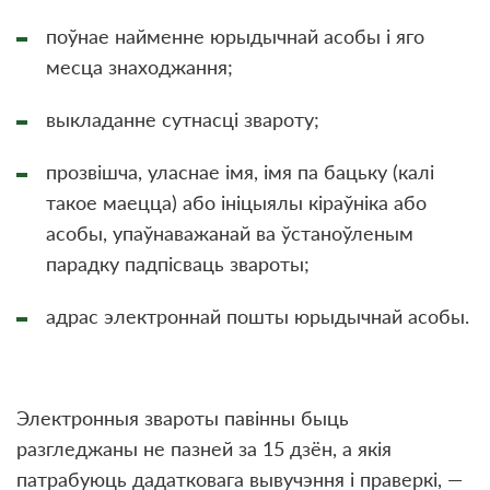
поўнае найменне юрыдычнай асобы і яго
месца знаходжання;
выкладанне сутнасці звароту;
прозвішча, уласнае імя, імя па бацьку (калі
такое маецца) або ініцыялы кіраўніка або
асобы, упаўнаважанай ва ўстаноўленым
парадку падпісваць звароты;
адрас электроннай пошты юрыдычнай асобы.
Электронныя звароты павінны быць
разгледжаны не пазней за 15 дзён, а якія
патрабуюць дадатковага вывучэння і праверкі, —