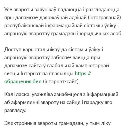
Усе звароты заяўнікаў падаюцца і разглядаюцца
пры дапамозе дзяржаўнай адзінай (інтэграванай)
рэспубліканскай інфармацыйнай сістэмы ўліку і
апрацоўкі зваротаў грамадзян і юрыдычных асоб.
Доступ карыстальнікаў да сістэмы ўліку і
апрацоўкі зваротаў забяспечваецца пры
дапамозе сайта ў глабальнай камп'ютэрнай
сетцы Інтэрнэт па спасылцы
https://
обращения.бел
(інтэрнэт-сайт).
Калі ласка, уважліва азнаёмцеся з інфармацыяй
аб афармленні звароту на сайце і парадку яго
разгляду.
Электронныя звароты грамадзян, у тым ліку