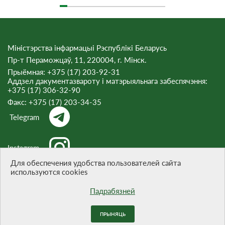
Міністэрства інфармацыі Рэспублікі Беларусь
Пр-т Пераможцаў, 11, 220004, г. Мінск.
Прыёмная: +375 (17) 203-92-31
Аддзел дакументазвароту і матэрыяльнага забеспячэння:
+375 (17) 306-32-90
Факс:
+375 (17) 203-34-35
Telegram
Instagram
Для обеспечения удобства пользователей сайта
используются cookies
Threads
Падрабязней
ПРЫНЯЦЬ
Пры цытаванні матэрыялаў спасылка на сайт абавязковая.