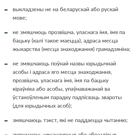
выкладзены не на беларускай або рускай
мове;
не змяшчюць прозвішча, уласнага імя, імя па
бацьку (калі такое маецца), адраса месца
жыхарства (месца знаходжання) грамадзяніна;
не змяшчаюць поўнай назвы юрыдычнай
асобы і адраса яго месца знаходжання,
прозвiшча, уласнага iмя, iмя па бацьку
кіраўніка або асобы, упаўнаважанай ва
ўстаноўленым парадку падпісваць звароты
(для юрыдычных асоб);
змяшчаюць тэкст, які не паддаецца чытанню;
змяшчаюць нецэнзурныя або абразлівыя