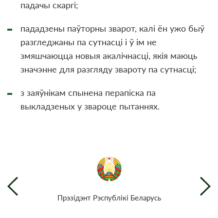
падачы скаргі;
пададзены паўторны зварот, калі ён ужо быў
разгледжаны па сутнасці і ў ім не
змяшчаюцца новыя акалічнасці, якія маюць
значэнне для разгляду звароту па сутнасці;
з заяўнікам спынена перапіска па
выкладзеных у звароце пытаннях.
Прэзiдэнт Рэспублiкi Беларусь