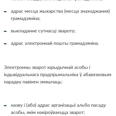
адрас месца жыхарства (месца знаходжання)
грамадзяніна;
выкладанне сутнасці звароту;
адрас электроннай пошты грамадзяніна.
Электронны зварот юрыдычнай асобы і
індывідуальнага прадпрымальніка ў абавязковым
парадку павінен змяшчаць:
назву і (або) адрас арганізацыі альбо пасаду
асобы, якім накіроўваецца зварот;