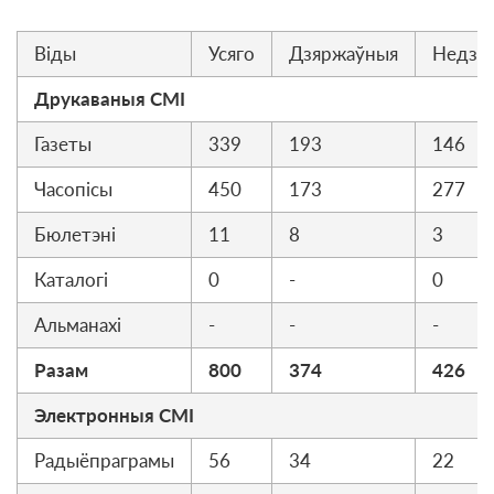
Вiды
Усяго
Дзяржаўныя
Недзя
Друкаваныя СМI
Газеты
339
193
146
Часопiсы
450
173
277
Бюлетэні
11
8
3
Каталогі
0
-
0
Альманахі
-
-
-
Разам
800
374
426
Электронныя СМI
Радыёпраграмы
56
34
22