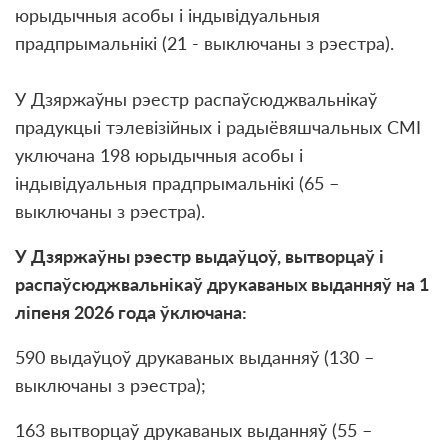
юрыдычныя асобы і індывідуальныя
прадпрымальнікі (21 - выключаны з рэестра).
У Дзяржаўны рэестр распаўсюджвальнікаў
прадукцыі тэлевізійных і радыёвяшчальных СМІ
уключана 198 юрыдычныя асобы і
індывідуальныя прадпрымальнікі (65 –
выключаны з рэестра).
У Дзяржаўны рэестр выдаўцоў, вытворцаў і
распаўсюджвальнікаў друкаваных выданняў на 1
лiпеня 2026 года ўключана:
590 выдаўцоў друкаваных выданняў (130 –
выключаны з рэестра);
163 вытворцаў друкаваных выданняў (55 –