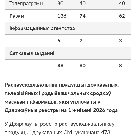
Тэлепраграмы
80
40
40
Разам
136
74
62
Iнфармацыйныя агентства
5
2
3
Сеткавыя выданні
88
80
8
Распаўсюджвальнікі прадукцыі друкаваных,
тэлевізійных і радыёвяшчальных сродкаў
масавай інфармацыі, якія ўключаны ў
Дзяржаўныя рэестры на 1 жнiвенi 2026 года
У Дзяржаўны рэестр распаўсюджвальнікаў
прадукцыі друкаваных СМІ уключана 473