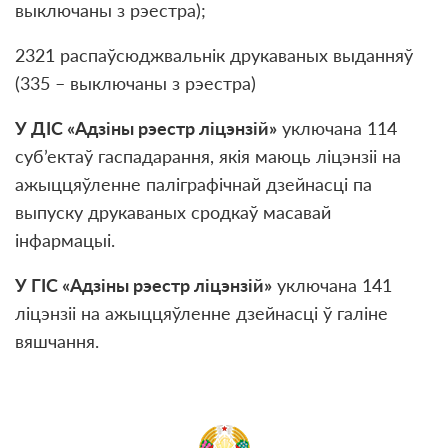
выключаны з рэестра);
2321 распаўсюджвальнік друкаваных выданняў
(335 – выключаны з рэестра)
У ДІС «Адзіны рэестр ліцэнзій»
уключана 114
суб’ектаў гаспадарання, якія маюць ліцэнзіі на
ажыццяўленне паліграфічнай дзейнасці па
выпуску друкаваных сродкаў масавай
інфармацыі.
У ГІС «Адзіны рэестр ліцэнзій»
уключана 141
ліцэнзіі на ажыццяўленне дзейнасці ў галіне
вяшчання.