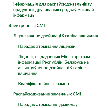
Інфармацыя для распаўсюджвальнікаў
прадукцыі друкаваных сродкаў масавай
інфармацыі
Электронныя СМI
Ліцэнзаванне дзейнасці ў галіне вяшчання
Парадак атрымання ліцэнзій
Ліцэнзіі, выдадзеныя Міністэрствам
інфармацыі Рэспублікі Беларусь на
ажыццяўленне дзейнасці ў галіне
вяшчання
Кваліфікацыйны экзамен
Распаўсюджванне замежных СМІ
Парадак атрымання дазволаў