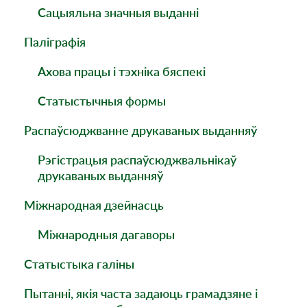
Сацыяльна значныя выданнi
Паліграфія
Ахова працы і тэхніка бяспекі
Статыстычныя формы
Распаўсюджванне друкаваных выданняў
Рэгістрацыя распаўсюджвальнікаў
друкаваных выданняў
Міжнародная дзейнасць
Міжнародныя дагаворы
Статыстыка галіны
Пытанні, якія часта задаюць грамадзяне і