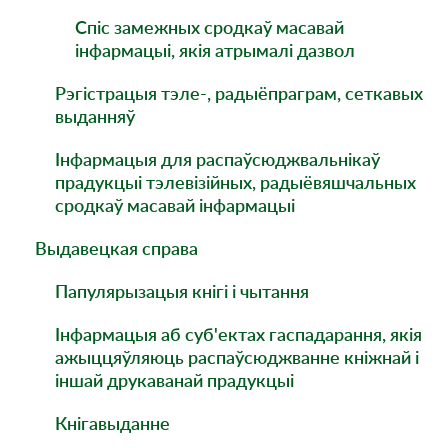
Спіс замежных сродкаў масавай
інфармацыі, якія атрымалі дазвол
Рэгістрацыя тэле-, радыёпраграм, сеткавых
выданняў
Інфармацыя для распаўсюджвальнікаў
прадукцыі тэлевізійных, радыёвяшчальных
сродкаў масавай інфармацыі
Выдавецкая справа
Папулярызацыя кнiгi i чытання
Інфармацыя аб суб'ектах гаспадарання, якія
ажыццяўляюць распаўсюджванне кніжнай і
іншай друкаванай прадукцыі
Кнігавыданне