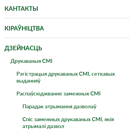
КАНТАКТЫ
КІРАЎНІЦТВА
ДЗЕЙНАСЦЬ
Друкаваныя СМI
Рэгістрацыя друкаваных СМІ, сеткавых
выданняў
Распаўсюджванне замежных СМІ
Парадак атрымання дазволаў
Спіс замежных друкаваных СМІ, якія
атрымалі дазвол