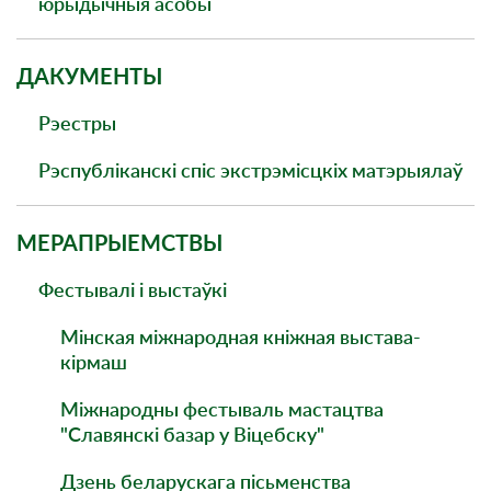
юрыдычныя асобы
ДАКУМЕНТЫ
Рэестры
Рэспубліканскі спіс экстрэмісцкіх матэрыялаў
МЕРАПРЫЕМСТВЫ
Фестывалі і выстаўкі
Мінская міжнародная кніжная выстава-
кірмаш
Міжнародны фестываль мастацтва
"Славянскі базар у Віцебску"
Дзень беларускага пісьменства