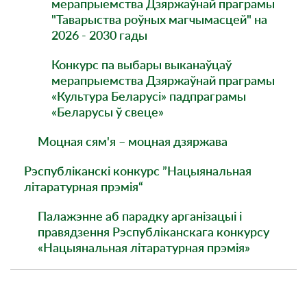
мерапрыемства Дзяржаўнай праграмы
"Таварыства роўных магчымасцей" на
2026 - 2030 гады
Конкурс па выбары выканаўцаў
мерапрыемства Дзяржаўнай праграмы
«Культура Беларусі» падпраграмы
«Беларусы ў свеце»
Моцная сям'я – моцная дзяржава
Рэспубліканскі конкурс ”Нацыянальная
літаратурная прэмія“
Палажэнне аб парадку арганізацыі і
правядзення Рэспубліканскага конкурсу
«Нацыянальная літаратурная прэмія»