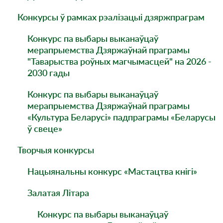
Конкурсы ў рамках рэалізацыі дзяржпраграм
Конкурс па выбары выканаўцаў
мерапрыемства Дзяржаўнай праграмы
"Таварыства роўных магчымасцей" на 2026 -
2030 гады
Конкурс па выбары выканаўцаў
мерапрыемства Дзяржаўнай праграмы
«Культура Беларусі» падпраграмы «Беларусы
ў свеце»
Творчыя конкурсы
Нацыянальны конкурс «Мастацтва кнігі»
Залатая Літара
Конкурс па выбары выканаўцаў