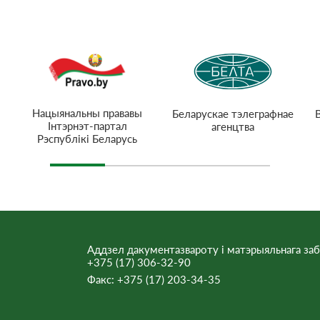
Нацыянальны прававы
Беларускае тэлеграфнае
Інтэрнэт-партал
агенцтва
Рэспублікі Беларусь
Аддзел дакументазвароту і матэрыяльнага заб
+375 (17) 306-32-90
Факс:
+375 (17) 203-34-35