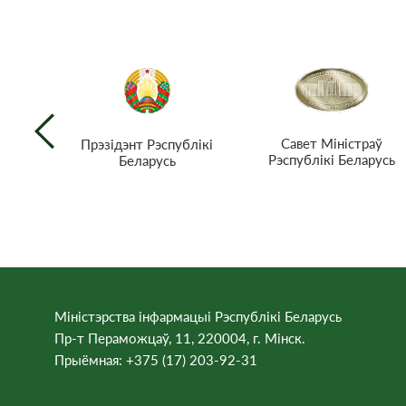
Савет Міністраў
Прэзiдэнт Рэспублiкi
Рэспублікі Беларусь
Беларусь
Міністэрства інфармацыі Рэспублікі Беларусь
Пр-т Пераможцаў, 11, 220004, г. Мінск.
Прыёмная: +375 (17) 203-92-31