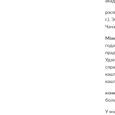
акад
рэс
г.).
Чачэ
Міжн
года
прад
Удзе
спра
кашт
кашт
конк
боль
У мэ