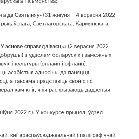
арускага пісьменства;
га да Святыня
ў
»
(31 жніўня – 4 верасня 2022
рыкаўскага, Светлагорскага, Кармянскага,
 У аснове справядлівасць»
(2 верасня 2022
.Добрушы) з удзелам беларускіх і замежных
вукі і культуры (онлайн і офлайн).
ць асабістыя адносіны да паняцця
ці, а таксама прадставіць свой спіс
ералікам кніг, якія раскрываюць дадзеныя
ніўня 2022 г.). У конкурсе прынялі ўдзел
кай, кнігараспаўсюджвальнай і паліграфічнай