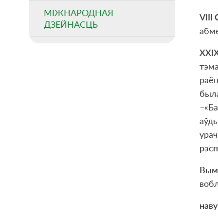
МІЖНАРОДНАЯ
VIII 
ДЗЕЙНАСЦЬ
абм
XXI
тэма
раён
была
–«Ба
аўды
урач
рэсп
Вымп
вобл
нав