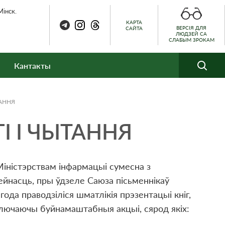
Мінск.
КАРТА
ВЕРСІЯ ДЛЯ
САЙТА
ЛЮДЗЕЙ СА
СЛАБЫМ ЗРОКАМ
Кантакты
ТАННЯ
I I ЧЫТАННЯ
 Міністэрствам інфармацыі сумесна з
ейнасць, пры ўдзеле Саюза пісьменнікаў
года праводзіліся шматлікія прэзентацыі кніг,
уключаючы буйнамаштабныя акцыі, сярод якіх: