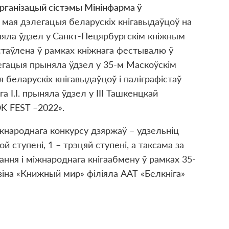
рганізацый сістэмы Мінінфарма ў
 мая дэлегацыя беларускіх кнігавыдаўцоў на
няла ўдзел у
Санкт-Пецярбургскім кніжным
стаўлена ў рамках кніжнага фестывалю ў
егацыя прыняла ўдзел у 35-м Маскоўскім
беларускіх кнігавыдаўцоў і паліграфістаў
а І.І. прыняла ўдзел у III Ташкенцкай
 FEST –2022».
жнароднага конкурсу дзяржаў – удзельніц
ой ступені, 1 – трэцяй ступені, а таксама за
ння і міжнароднага кнігаабмену ў рамках 35-
зіна «Книжный мир» філіяла ААТ «Белкніга»