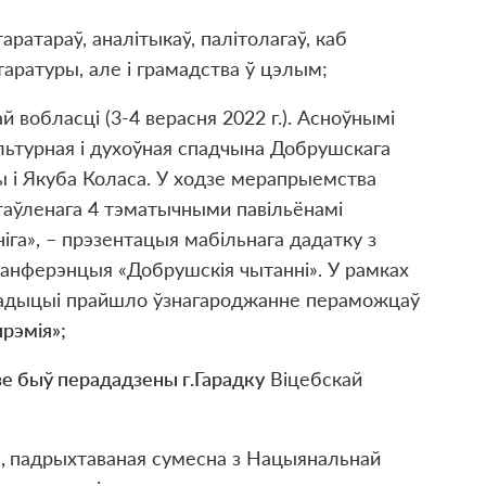
таратара
ў
, анал
і
тыка
ў
, пал
і
толага
ў
, каб
таратуры, але
і
грамадства
ў
цэлым;
 вобласці (3-4 верасня 2022 г.). Асноўнымі
культурная і духоўная спадчына Добрушскага
лы і Якуба Коласа. У ходзе мерапрыемства
стаўленага 4 тэматычными павільёнамі
іга», – прэзентацыя мабільнага дадатку з
канферэнцыя «Добрушскія чытанні». У рамках
традыцыі прайшло ўзнагароджанне пераможцаў
рэмія»;
зе быў перададзены г.Гарадку
Віцебскай
»
,
падрыхтаваная сумесна з Нацыянальнай