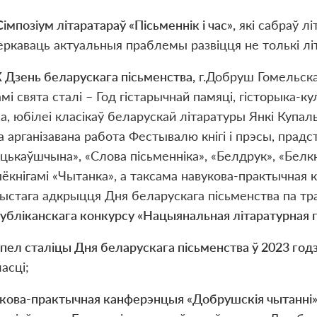
С
і
мпоз
і
ум л
і
таратара
ў
«П
і
сьменн
і
к
і
час»,
як
і
сабра
ў
л
і
еркаваць актуальныя праблемы разв
і
цця не тольк
і
л
і
X
Дзень беларускага п
і
сьменства,
г.Добруш Гомельскай
мі свята сталі – Год гістарычнай памяці, гісторыка-
а, юбілеі класікаў беларускай літаратуры Янкі Купа
 арганізавана работа Фестывалю кнігі і прэсы, прад
цькаўшчына», «Слова пісьменніка», «Белдрук», «Белкн
ёкнігамі «Чытанка», а таксама навукова-практычная 
ыстага адкрыцця Дня беларускага пісьменства па 
убліканскага конкурсу «Нацыянальная літаратурная п
ел сталіцы Дня беларускага пісьменства ў 2023 год
асці;
укова-практычная канферэнцыя
«
Добрушскія чытанні