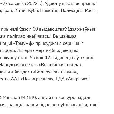
–27 сакавіка 2022 г.). Удзел у выставе прынялі
 Іран, Кітай, Куба, Пакістан, Палесціна, Расія,
 прынялі ўдзел 30 выдавецтваў (дзяржаўныя і
ацка-паліграфічнай якасці. Вышэйшая
інацыі «Трыумф» прысуджана серыі кніг
 народа. Лагеря смерти» (выдавецтва
онкурсу сталі 55 кніг 17 выдавецтваў, сярод
«Народная асвета», «Вышэйшая школа»,
амы «Звязда» і «Беларуская навука»,
ест», ААТ «Полиграфика», ТДА «Аверсэв» і
 Мінскай МКВК). Заяўкі на конкурс падалі
чынаюць і раней нідзе не публікаваліся, так і