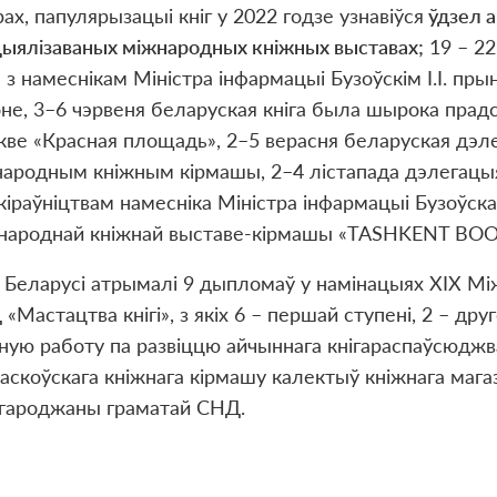
ах, папулярызацыі кніг у 2022 годзе узнавіўся
ўдзел а
ыялізаваных міжнародных кніжных выставах;
19 – 22
 з намеснікам Міністра інфармацыі Бузоўскім І.І. пры
не, 3–6 чэрвеня беларуская кніга была шырока прад
ве «Красная площадь», 2–5 верасня беларуская дэл
ародным кніжным кірмашы, 2–4 лістапада дэлегацыя 
кіраўніцтвам намесніка Міністра інфармацыі Бузоўскаг
народнай кніжнай выставе-кірмашы «TASHKENT BOOK
і Беларусі атрымалі 9 дыпломаў у намінацыях XIX Мі
«Мастацтва кнігі», з якіх 6 – першай ступені, 2 – друг
ную работу па развіццю айчыннага кнігараспаўсюджва
аскоўскага кніжнага кірмашу калектыў кніжнага мага
агароджаны граматай СНД.