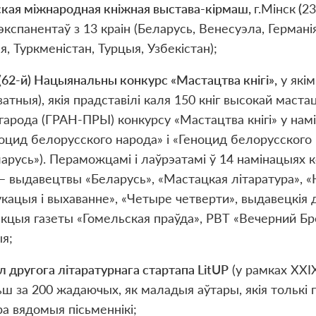
ская м
і
жнародная кн
і
жная выстава-к
і
рмаш,
г.Мінск
(
23
экспанентаў з 13 краін (Беларусь, Венесуэла, Германія,
я, Туркменістан, Турцыя, Узбекістан);
(62-й) Нацыянальны конкурс «Мастацтва кнігі»,
у якім
атныя), якія прадставілі каля 150 кніг высокай маст
гарода (ГРАН-ПРЫ) конкурсу «Мастацтва кнігі» у нам
оцид белорусского народа» і «Геноцид белорусского
арусь»). Пераможцамі і лаўрэатамі ў 14 намінацыях к
 – выдавецтвы «Беларусь», «Мастацкая літаратура», 
кацыя і выхаванне», «Четыре четверти», выдавецкія д
кцыя газеты «Гомельская праўда», РВТ «Вечерний Бр
я;
л другога л
і
таратурнага стартапа LitUP
(у рамках XXIХ
ш за 200 жадаючых, як маладыя аўтары, якія толькі па
а вядомыя пісьменнікі;