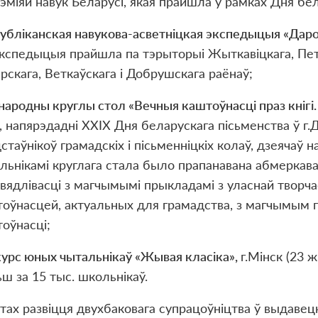
эміяй навук Беларусі, якая прайшла ў рамках Дня бел
публ
і
канская навукова-асветн
і
цкая экспедыцыя «Даро
 Экспедыцыя прайшла па тэрыторыі Жыткавіцкага, Пет
рскага, Веткаўскага і Добрушскага раёнаў;
ародны круглы стол «Вечныя каштоўнасці праз кнігі.
, напярэдадні XXІХ Дня беларускага пісьменства ў г
стаўнікоў грамадскіх і пісьменніцкіх колаў, дзеячаў на
льнікамі круглага стала было прапанавана абмеркава
вядлівасці з магчымымі прыкладамі з уласнай творчас
оўнасцей, актуальных для грамадства, з магчымым п
оўнасці;
урс юных чытальнікаў «Жывая класіка»,
г.Мінск (23 ж
ш за 15 тыс. школьнікаў.
тах развіцця двухбаковага супрацоўніцтва ў выдавец