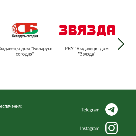
РВУ "Выдавецкі дом
Выдавецкі дом "Беларусь
Нацыян
"Звязда"
сегодня"
тэл
Рэс
еспячэння:
Telegram
Instagram