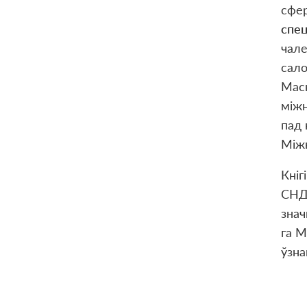
сфер
спец
чале
сало
Маск
міжн
пад 
Між
Кніг
СНД 
знач
га М
ўзн