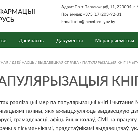
Адрас:
Пр-т Пераможцаў, 11, 220004, г. 
НФАРМАЦЫІ
Прыёмная
:
+375 (17) 203-92-31
РУСЬ
E-mail:
info@mininform.gov.by
тве
Дзейнасць
Дакументы
Мерапрыемствы
ЎНАЯ
/
ДЗЕЙНАСЦЬ
/
ВЫДАВЕЦКАЯ СПРАВА
/
ПАПУЛЯРЫЗАЦЫЯ КНIГI I ЧЫ
АПУЛЯРЫЗАЦЫЯ КНIГ
тах рэалізацыі мер па папулярызацыі кнігі і чытання
нізацыямі галіны, якія ажыццяўляюць выдавецкую дз
русі, грамадскасці, афіцыйных колаў, СМІ на працягу 
рэчы з пісьменнікамі, прадстаўнікамі выдавецтваў, 