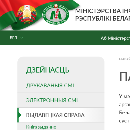
МІНІСТЭРСТВА І
РЭСПУБЛІКІ БЕЛА
Аб Мiнiстэрс
БЕЛ
ГАЛО
ДЗЕЙНАСЦЬ
П
ДРУКАВАНЫЯ СМI
У мэ
ЭЛЕКТРОННЫЯ СМI
арга
Бела
ВЫДАВЕЦКАЯ СПРАВА
суст
Кнігавыданне