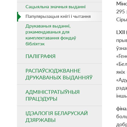
М
і
н
Сацыяльна значныя выданнi
295 
Папулярызацыя кнiгi i чытання
Сіры
Друкаваныя выданні,
рэкамендаваныя для
LXI
I
камплектавання фондаў
прыв
бібліятэк
ўзна
«Ген
ПАЛІГРАФІЯ
«Бел
РАСПАЎСЮДЖВАННЕ
якіх
ДРУКАВАНЫХ ВЫДАННЯЎ
«Аду
рэда
АДМІНІСТРАТЫЎНЫЯ
іншы
ПРАЦЭДУРЫ
ф
і
на
ІДЭАЛОГІЯ БЕЛАРУСКАЙ
боль
ДЗЯРЖАВЫ
добр