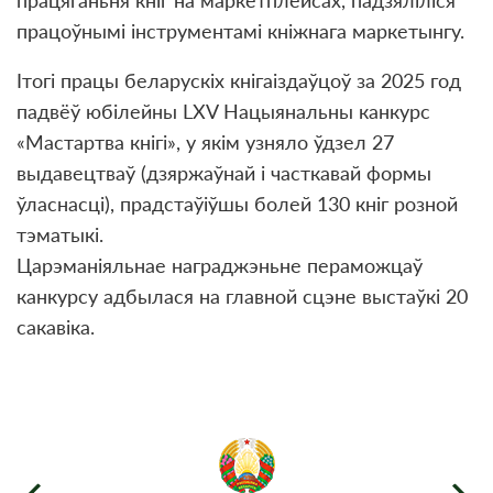
працяганьня кніг на маркетплейсах, падзяліліся
працоўнымі інструментамі кніжнага маркетынгу.
Ітогі працы беларускіх кнігаіздаўцоў за 2025 год
падвёў юбілейны LXV Нацыянальны канкурс
«Мастартва кнігі», у якім узняло ўдзел 27
выдавецтваў (дзяржаўнай і часткавай формы
ўласнасці), прадстаўіўшы болей 130 кніг розной
тэматыкі.
Царэманіяльнае награджэньне пераможцаў
канкурсу адбылася на главной сцэне выстаўкі 20
сакавіка.