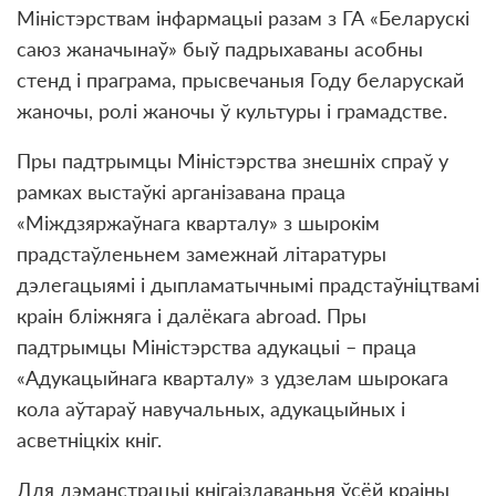
Міністэрствам інфармацыі разам з ГА «Беларускі
саюз жаначынаў» быў падрыхаваны асобны
стенд і праграма, прысвечаныя Году беларускай
жаночы, ролі жаночы ў культуры і грамадстве.
Пры падтрымцы Міністэрства знешніх спраў у
рамках выстаўкі арганізавана праца
«Міждзяржаўнага кварталу» з шырокім
прадстаўленьнем замежнай літаратуры
дэлегацыямі і дыпламатычнымі прадстаўніцтвамі
краін бліжняга і далёкага abroad. Пры
падтрымцы Міністэрства адукацыі – праца
«Адукацыйнага кварталу» з удзелам шырокага
кола аўтараў навучальных, адукацыйных і
асветніцкіх кніг.
Для дэманстрацыі кнігаіздаваньня ўсёй краіны