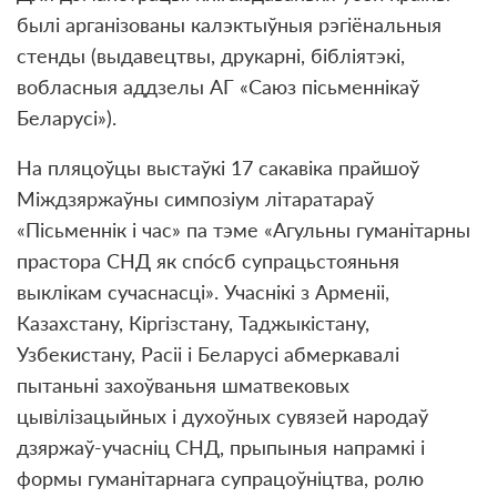
былі арганізованы калэктыўныя рэгіёнальныя
стенды (выдавецтвы, друкарні, бібліятэкі,
вобласныя аддзелы АГ «Саюз пісьменнікаў
Беларусі»).
На пляцоўцы выстаўкі 17 сакавіка прайшоў
Міждзяржаўны симпозіум літаратараў
«Пісьменнік і час» па тэме «Агульны гуманітарны
прастора СНД як спо́сб супрацьстояньня
выклікам сучаснасці». Учаснікі з Арменіі,
Казахстану, Кіргізстану, Таджыкістану,
Узбекистану, Расіі і Беларусі абмеркавалі
пытаньні захоўваньня шматвековых
цывілізацыйных і духоўных сувязей народаў
дзяржаў-учасніц СНД, прыпыныя напрамкі і
формы гуманітарнага супрацоўніцтва, ролю