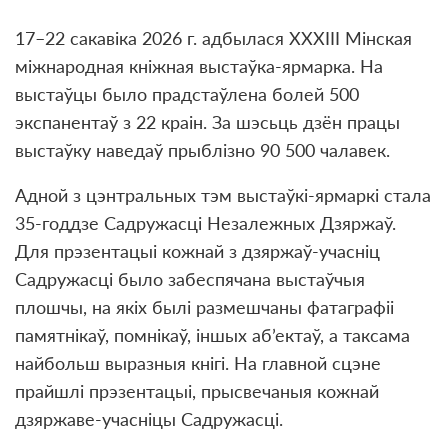
17–22 сакавіка 2026 г. адбылася XXXIII Мінская
міжнародная кніжная выстаўка-ярмарка. На
выстаўцы было прадстаўлена болей 500
экспанентаў з 22 краін. За шэсьць дзён працы
выстаўку наведаў прыблізно 90 500 чалавек.
Адной з цэнтральных тэм выстаўкі-ярмаркi стала
35-годдзе Садружасці Незалежных Дзяржаў.
Для прэзентацыі кожнай з дзяржаў-учасніц
Садружасці было забеспячана выстаўчыя
плошчы, на якіх былі размешчаны фатаграфіі
памятнікаў, помнікаў, іншых аб’ектаў, а таксама
найбольш выразныя кнігі. На главной сцэне
прайшлі прэзентацыі, прысвечаныя кожнай
дзяржаве-учасніцы Садружасці.