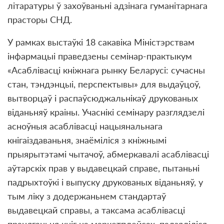
літаратуры ў захоўваньні адзінага гуманітарнага
прасторы СНД.
У рамках выстаўкі 18 сакавіка Міністэрствам
інфармацыі праведзены семінар-практыкум
«Асаблівасці кніжнага рынку Беларусі: сучасны
стан, тэндэнцыі, перспектывы» для выдаўцоў,
вытворцаў і распаўсюджальнікаў друкованых
віданьняў краіны. Учаснікі семінару разглядзелі
асноўныя асаблівасці нацыянальнага
кнігаіздаваньня, знаёміліся з кніжнымі
прыярытэтамі чытачоў, абмеркавалі асаблівасці
аўтарскіх прав у выдавецкай справе, пытаньні
падрыхтоўкі і выпуску друкованых віданьняў, у
тым ліку з додержаньнем стандартаў
выдавецкай справы, а таксама асаблівасці