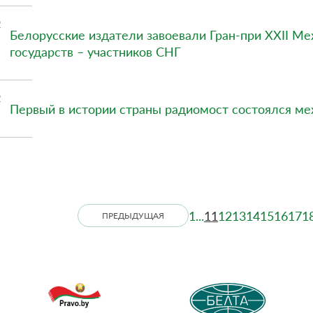
2
Белорусские издатели завоевали Гран-при XXII Ме
государств – участников СНГ
2
Первый в истории страны радиомост состоялся м
1
...
11
12
13
14
15
16
17
1
ПРЕДЫДУЩАЯ