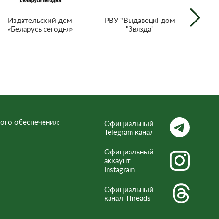
РВУ "Выдавецкі дом
Издательский дом
"Звязда"
«Беларусь сегодня»
г
тел
Респ
ого обеспечения:
Официальный
Telegram канал
Официальный
аккаунт
Instagram
Официальный
канал Threads