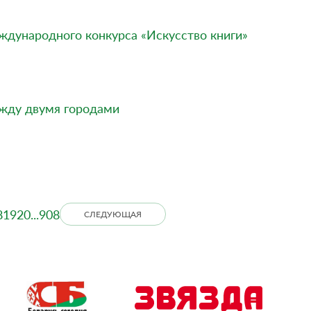
ждународного конкурса «Искусство книги»
ежду двумя городами
8
19
20
...
908
СЛЕДУЮЩАЯ