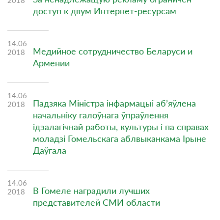
доступ к двум Интернет-ресурсам
14.06
Медийное сотрудничество Беларуси и
2018
Армении
14.06
Падзяка Міністра інфармацыі аб’яўлена
2018
начальніку галоўнага ўпраўлення
ідэалагічнай работы, культуры і па справах
моладзі Гомельскага аблвыканкама Ірыне
Даўгала
14.06
В Гомеле наградили лучших
2018
представителей СМИ области