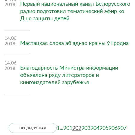
Первый национальный канал Белорусского
2018
радио подготовил тематический эфир ко
Дню защиты детей
14.06
Мастацкае слова аб’яднае краіны ў Гродна
2018
14.06
Благодарность Министра информации
2018
объявлена ряду литераторов и
книгоиздателей зарубежья
1
...
901
902
903
904
905
906
907
ПРЕДЫДУЩАЯ