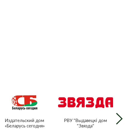
РВУ "Выдавецкі дом
Издательский дом
"Звязда"
«Беларусь сегодня»
г
тел