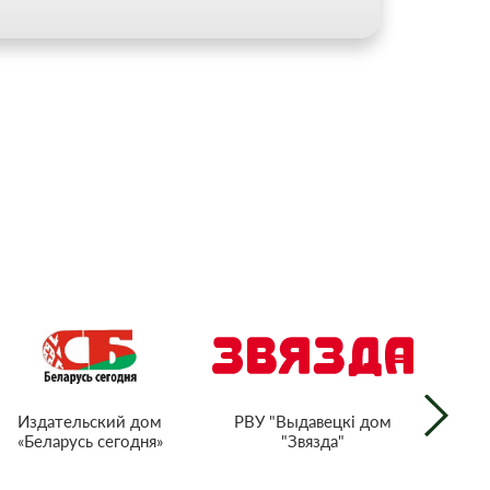
РВУ "Выдавецкі дом
Издательский дом
"Звязда"
«Беларусь сегодня»
г
тел
Респ