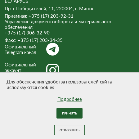
БЕЛАРУСЬ
Пр-т Победителей, 11, 220004, г. Минск.
Приемная: +375 (17) 203-92-31
Управление документооборота и материального
обеспечения:
+375 (17) 306-32-90
Факс:
+375 (17) 203-34-35
Официальный
Telegram канал
Официальный
аккаунт
Instagram
Для обеспечения удобства пользователей сайта
используются cookies
Официальный
канал Threads
Подробнее
ПРИНЯТЬ
При цитировании материалов ссылка на сайт обязательна.
Разработка сайта -
БЕЛТА
ОТКЛОНИТЬ