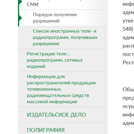
инф
СМИ
адм
Порядок получения
утв
разрешений
548
Список иностранных теле- и
адм
радиопрограмм, получивших
разрешение
рас
Регистрация теле-,
пос
радиопрограмм, сетевых
Респ
изданий
Информация для
распространителей продукции
телевизионных,
Общ
радиовещательных средств
пре
массовой информации
осу
инф
ИЗДАТЕЛЬСКОЕ ДЕЛО
адм
ПОЛИГРАФИЯ