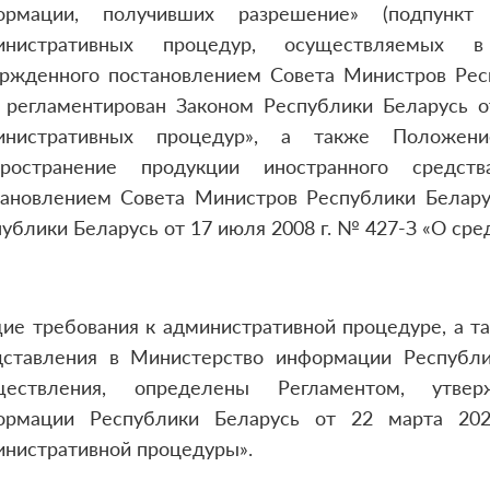
ормации, получивших разрешение» (подпункт 
инистративных процедур, осуществляемых в
ержденного постановлением Совета Министров Респ
) регламентирован Законом Республики Беларусь о
инистративных процедур», а также Положе
пространение продукции иностранного средст
тановлением Совета Министров Республики Белару
ублики Беларусь от 17 июля 2008 г. № 427-З «О ср
ие требования к административной процедуре, а т
дставления в Министерство информации Республ
ществления, определены Регламентом, утве
ормации Республики Беларусь от 22 марта 20
инистративной процедуры».