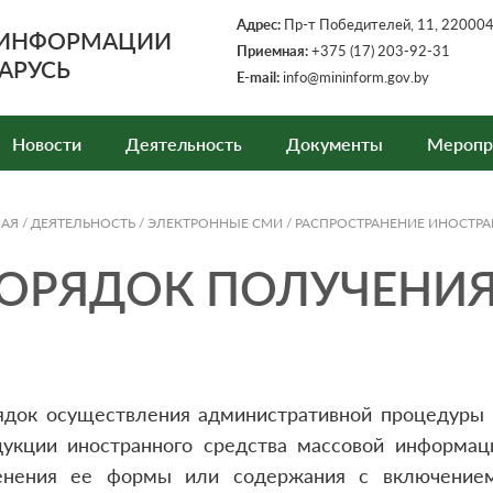
Адрес:
Пр-т Победителей, 11, 220004,
 ИНФОРМАЦИИ
Приемная:
+375 (17) 203-92-31
АРУСЬ
E-mail:
info@mininform.gov.by
Новости
Деятельность
Документы
Меропр
НАЯ
/
ДЕЯТЕЛЬНОСТЬ
/
ЭЛЕКТРОННЫЕ СМИ
/
РАСПРОСТРАНЕНИЕ ИНОСТР
ОРЯДОК ПОЛУЧЕНИЯ
ядок осуществления административной процедуры 
дукции иностранного средства массовой информац
енения ее формы или содержания с включением