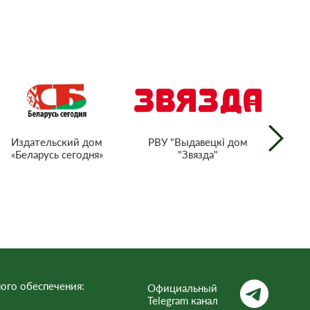
РВУ "Выдавецкі дом
Издательский дом
"Звязда"
«Беларусь сегодня»
г
тел
Респ
ого обеспечения:
Официальный
Telegram канал