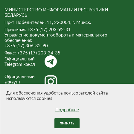
МИНИСТЕРСТВО ИНФОРМАЦИИ РЕСПУБЛИКИ
БЕЛАРУСЬ
Пр-т Победителей, 11, 220004, г. Минск.
Приемная: +375 (17) 203-92-31
Управление документооборота и материального
обеспечения:
+375 (17) 306-32-90
Факс:
+375 (17) 203-34-35
Официальный
Telegram канал
Официальный
аккаунт
Instagram
Для обеспечения удобства пользователей сайта
используются cookies
Официальный
канал Threads
Подробнее
ПРИНЯТЬ
При цитировании материалов ссылка на сайт обязательна.
Разработка сайта -
БЕЛТА