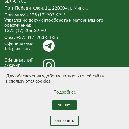
БЕЛАРУСЬ
Пр-т Победителей, 11, 220004, г. Минск.
Приемная: +375 (17) 203-92-31
Управление документооборота и материального
обеспечения:
+375 (17) 306-32-90
Факс:
+375 (17) 203-34-35
Официальный
Telegram канал
Официальный
аккаунт
Instagram
Для обеспечения удобства пользователей сайта
используются cookies
Официальный
канал Threads
Подробнее
ПРИНЯТЬ
При цитировании материалов ссылка на сайт обязательна.
Разработка сайта -
БЕЛТА
ОТКЛОНИТЬ