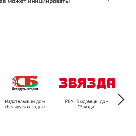
 ее может инициировать?
РВУ "Выдавецкі дом
Издательский дом
"Звязда"
«Беларусь сегодня»
г
тел
Респ