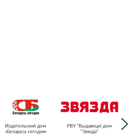
РВУ "Выдавецкі дом
Издательский дом
"Звязда"
«Беларусь сегодня»
г
тел